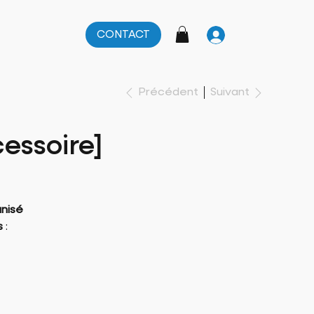
CONTACT
Suivant
Précédent
essoire]
anisé
s
: