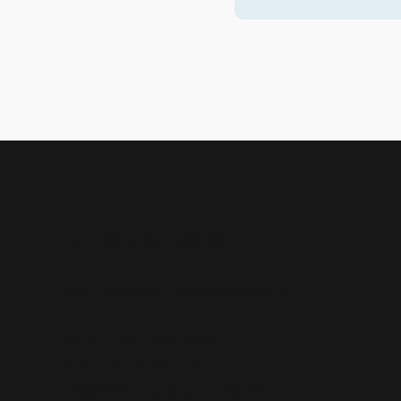
Tel : +33 6 02 43 93 95
Mail :
sales@fun2access.com
S.A.S. FUN 2 ACCESS
Metronomy Park 3
44800 St. Herblain - FRANCE