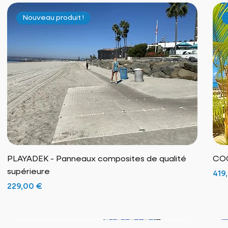
Nouveau produit !
PLAYADEK - Panneaux composites de qualité
COC
supérieure
Prix
419
Prix
229,00 €