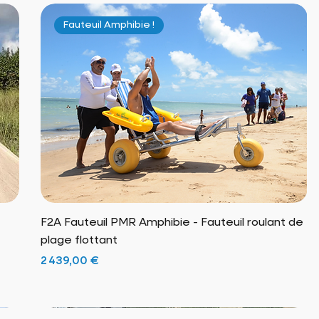
Fauteuil Amphibie !
F2A Fauteuil PMR Amphibie - Fauteuil roulant de
plage flottant
Prix
2 439,00 €