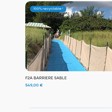
100% recyclable !
F2A BARRIERE SABLE
Prix
549,00 €