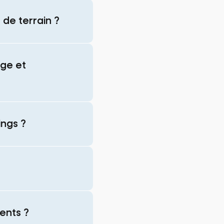
 de terrain ?
age et
ings ?
ents ?