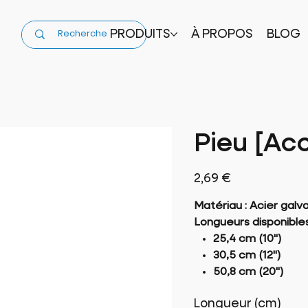
PRODUITS
À PROPOS
BLOG
Pieu [Acc
Prix
2,69 €
Matériau : Acier galv
Longueurs disponible
25,4 cm (10")
30,5 cm (12")
50,8 cm (20")
Longueur (cm)