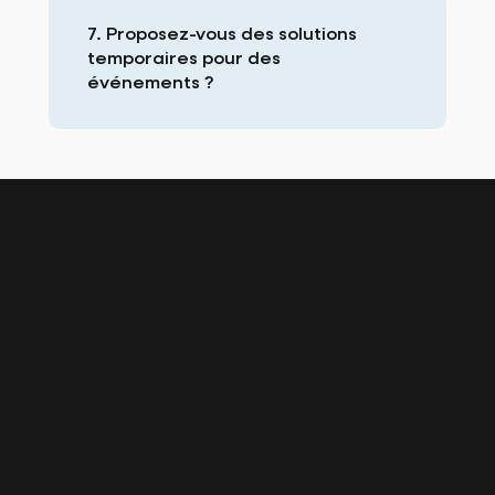
7. Proposez-vous des solutions
temporaires pour des
événements ?
Tel : +33 6 02 43 93 95
Mail :
sales@fun2access.com
S.A.S. FUN 2 ACCESS
Metronomy Park 3
44800 St. Herblain - FRANCE
Blog