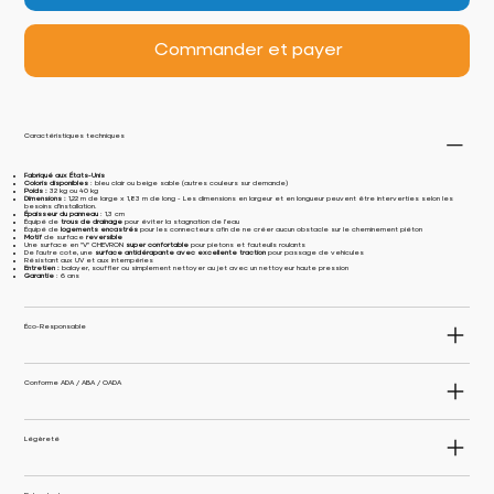
Commander et payer
Caractéristiques techniques
Fabriqué aux États-Unis
Coloris disponibles
: bleu clair ou beige sable (autres couleurs sur demande)
Poids :
32 kg ou 40 kg
Dimensions :
1,22 m de large x 1,83 m de long - Les dimensions en largeur et en longueur peuvent être interverties selon les
besoins d’installation.
Épaisseur du panneau
: 1,3 cm
Équipé de
trous de drainage
pour éviter la stagnation de l’eau
Équipé de
logements encastrés
pour les connecteurs afin de ne créer aucun obstacle sur le cheminement piéton
Motif
de surface
reversible
Une surface en "V" CHEVRON
super confortable
pour pietons et fauteuils roulants
De l'autre cote, une
surface antidérapante avec excellente traction
pour passage de vehicules
Résistant aux UV et aux intempéries
Entretien :
balayer, souffler ou simplement nettoyer au jet avec un nettoyeur haute pression
Garantie
: 6 ans
Éco-Responsable
Conforme ADA / ABA / OADA
Légèreté