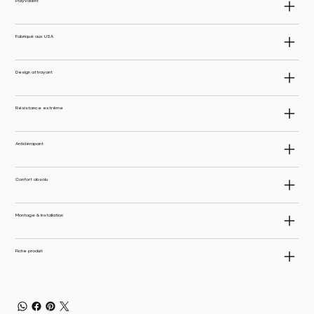
Polyvalent
Fabriqué aux USA
Design attrayant
Résistance extrême
Antidérapant
Confort absolu
Montage & Installation
Fiche produit