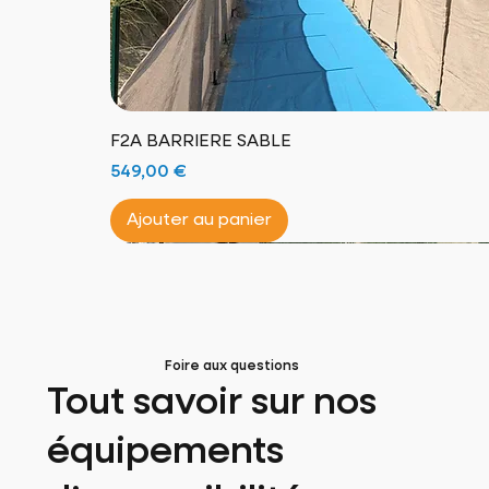
F2A BARRIERE SABLE
Prix
549,00 €
Ajouter au panier
Fauteuil Amphibie !
Nouveau produit !
100% naturel !
*****Excellence Francaise*****
Nouveau produit !
Fauteuil Tout-Terrain !
Made in France !
Assemblé et fini en France !
Foire aux questions
Tout savoir sur nos
équipements