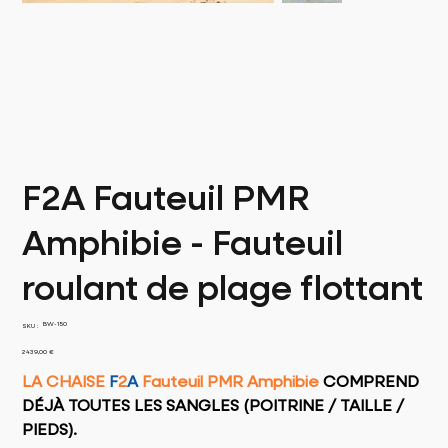
F2A Fauteuil PMR
Amphibie - Fauteuil
roulant de plage flottant
SKU
BW-150
SKU :
BW-
150
Prix
2 439,00 €
LA CHAISE
F
2
A
Fauteuil PMR Amphibie
COMPREND
DÉJÀ TOUTES LES SANGLES (POITRINE / TAILLE /
PIEDS).