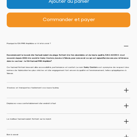
Ajouter au panier
Commander et payer
Pourquoi le F2A PMR Amphibie a-t-il été créé ?
Reconnaissant le besoin d’un fauteuil roulant de plage flottant à la fois abordable et de haute qualité, FUN 2 ACCESS s’est
associé depuis 2006 à la société Sunny Castors, basée à Taïwan, pour concevoir ce qui est aujourd’hui devenu une référence
dans le secteur : le F2A Fauteuil PMR Amphibie®.
Ce fauteuil flottant innovant allie accessibilité, performance et confort. Le nom
Sunny Castors
est synonyme de respect des
normes de fabrication les plus strictes et d’un engagement fort envers la qualité et l’environnement, telles qu’appliquées à
Taïwan.
Stockez et transportez facilement vos roues hydrau
Déplacez-vous confortablement d'un endroit à l'aut
Le meilleur fauteuil roulant flottant sur le march
Bon à savoir