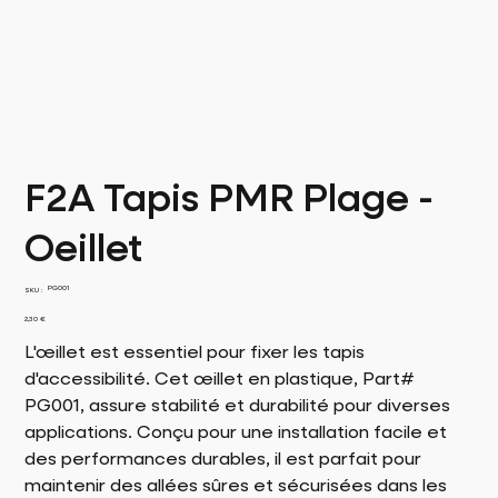
F2A Tapis PMR Plage -
Oeillet
SKU
PG001
SKU :
PG001
Prix
2,30 €
L'œillet est essentiel pour fixer les tapis
d'accessibilité. Cet œillet en plastique, Part#
PG001, assure stabilité et durabilité pour diverses
applications. Conçu pour une installation facile et
des performances durables, il est parfait pour
maintenir des allées sûres et sécurisées dans les