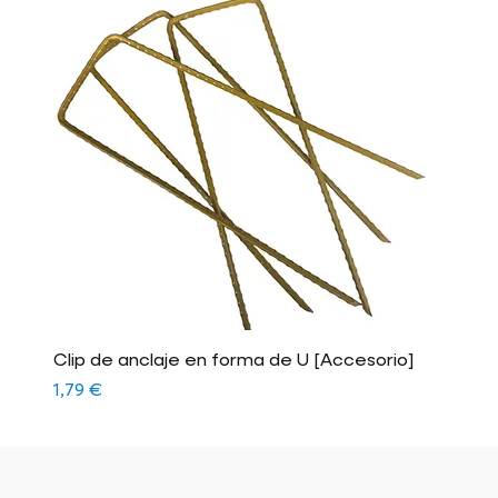
Clip de anclaje en forma de U [Accesorio]
Precio
1,79 €