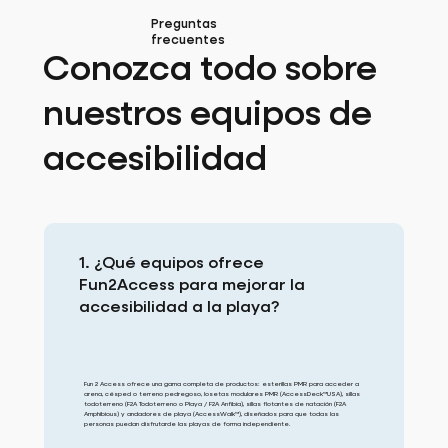
Preguntas
frecuentes
Conozca todo sobre
nuestros equipos de
accesibilidad
1. ¿Qué equipos ofrece
Fun2Access para mejorar la
accesibilidad a la playa?
Fun 2 Access ofrece una gama completa de productos: esterillas PMR para acceder a
arena, césped o terreno pedregoso, losetas modulares PMR (AccessDeck™USA), sillas
todoterreno (F2A Todoterreno o Playa / F2A Anfibia), sillas flotantes de natación (F2A
Amphibious) y andadores de playa (AccessWalk™), diseñados para que todas las
personas puedan disfrutarde las playas de forma independiente.