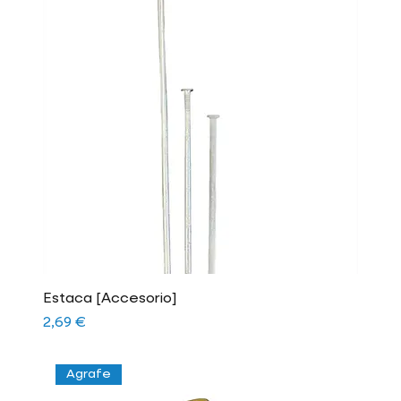
Estaca [Accesorio]
Precio
2,69 €
Agrafe