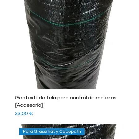
Geotextil de tela para control de malezas
[Accesorio]
Precio
33,00 €
Para Grassmat y Cocopath