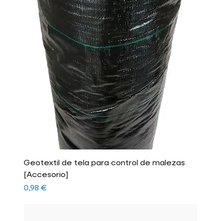
Geotextil de tela para control de malezas
[Accesorio]
Precio
0,98 €