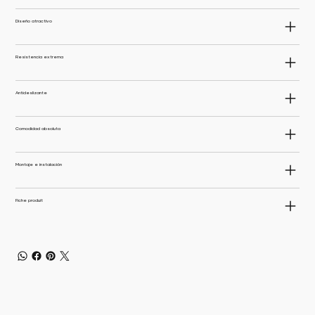
Diseño atractivo
Resistencia extrema
Antideslizante
Comodidad absoluta
Montaje e instalación
Fiche produit