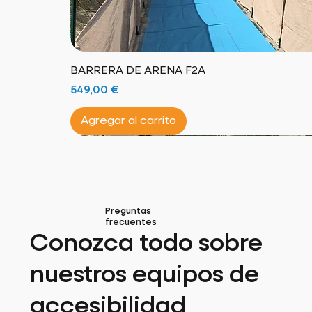
BARRERA DE ARENA F2A
Precio
549,00 €
Agregar al carrito
¡Sillón anfibio!
¡Nuevo producto!
¡100% natural!
Excelencia francesa
¡Nuevo producto!
¡Silla todo terreno!
¡Hecho en Francia!
¡Montado y acabado en Francia!
Preguntas
frecuentes
Conozca todo sobre
nuestros equipos de
accesibilidad