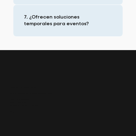
7. ¿Ofrecen soluciones
temporales para eventos?
Teléfono: +33 6 02 43 93 95
Correo electrónico:
sales@fun2access.com
SAS FUN 2 ACCESS
Metronomy Park 3
44800 St. Herblain - FRANCIA
Blog