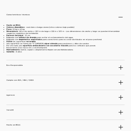
Características técnicas
Hecho en EE.UU.
Colores disponibles
: azul claro o beige arena (otros colores bajo pedido)
Peso:
32 kg o 40 kg
Dimensiones:
1,22 m de ancho x 1,83 m de largo o 1,52 m x 1,83 m - Las dimensiones de ancho y largo se pueden intercambiar
según los requisitos de instalación.
Espesor del panel
: 1,3 cm
Equipado con
orificios de drenaje
para evitar el estancamiento del agua.
Equipado con
alojamientos empotrados
para conectores para no crear obstáculos en el paso peatonal.
Patrón
de superficie
reversible
Una superficie en forma de "V" CHEVRON
súper cómoda
para peatones y sillas de ruedas
Por otro lado, una
superficie antideslizante con excelente tracción
para los vehículos que pasan.
Resistente a los rayos UV y a la intemperie
Mantenimiento:
barrer, soplar o simplemente limpiar con una hidrolavadora.
Garantía
: 6 años
Eco-Responsable
Cumple con ADA / ABA / OADA
Ligereza
Versátil
Hecho en EE.UU.