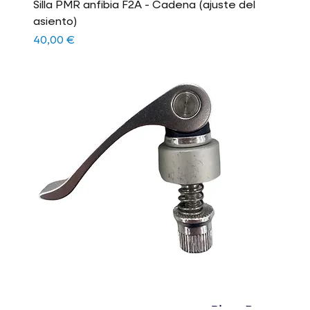
Silla PMR anfibia F2A - Cadena (ajuste del
asiento)
Precio
40,00 €