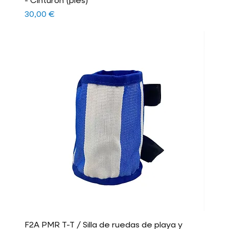
- Cinturón (pies)
Precio
30,00 €
F2A PMR T-T / Silla de ruedas de playa y