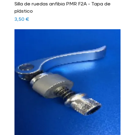
Silla de ruedas anfibia PMR F2A - Tapa de
plástico
Precio
3,50 €