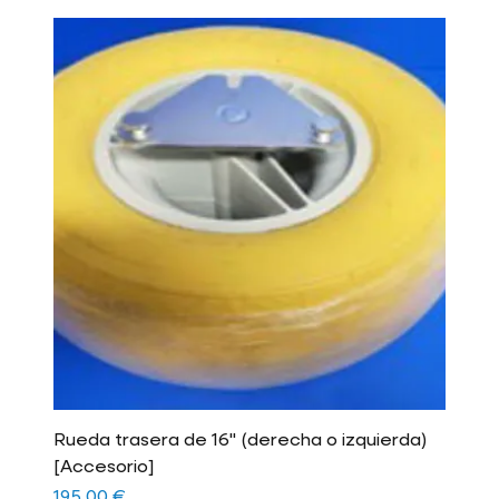
Rueda trasera de 16" (derecha o izquierda)
[Accesorio]
Precio
195,00 €