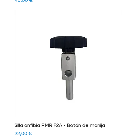
Precio
40,00 €
Silla anfibia PMR F2A - Botón de manija
Precio
22,00 €