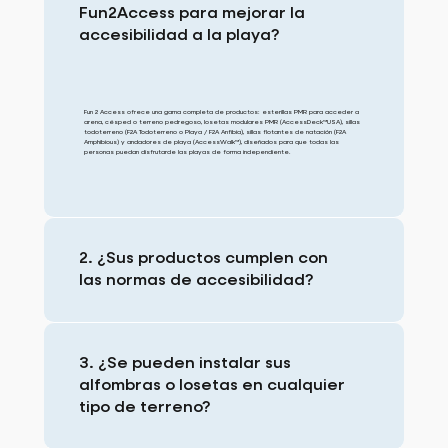
Fun2Access para mejorar la
accesibilidad a la playa?
Fun 2 Access ofrece una gama completa de productos: esterillas PMR para acceder a
arena, césped o terreno pedregoso, losetas modulares PMR (AccessDeck™USA), sillas
todoterreno (F2A Todoterreno o Playa / F2A Anfibia), sillas flotantes de natación (F2A
Amphibious) y andadores de playa (AccessWalk™), diseñados para que todas las
personas puedan disfrutarde las playas de forma independiente.
2. ¿Sus productos cumplen con
las normas de accesibilidad?
3. ¿Se pueden instalar sus
alfombras o losetas en cualquier
tipo de terreno?