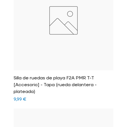
Silla de ruedas de playa F2A PMR T-T
[Accesorio] - Tapa (rueda delantera -
plateada)
Precio
9,99 €