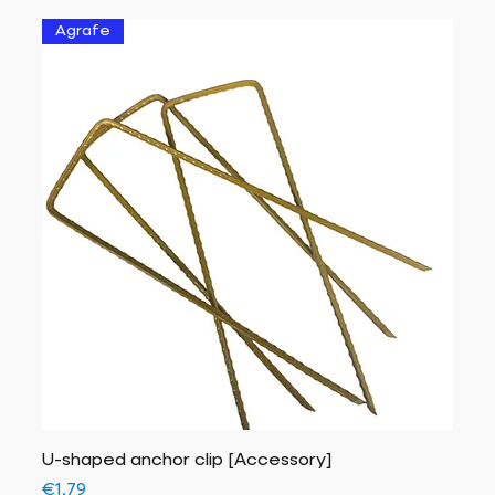
Agrafe
U-shaped anchor clip [Accessory]
Price
€1.79