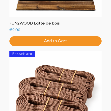
FUN2WOOD Latte de bois
Price
€9.00
Add to Cart
Prix unitaire