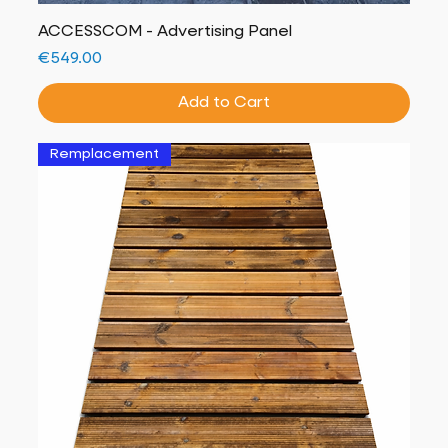
ACCESSCOM - Advertising Panel
Price
€549.00
Add to Cart
Remplacement