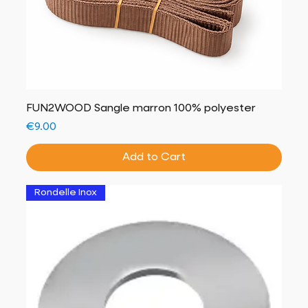
FUN2WOOD Sangle marron 100% polyester
Price
€9.00
Add to Cart
Rondelle Inox