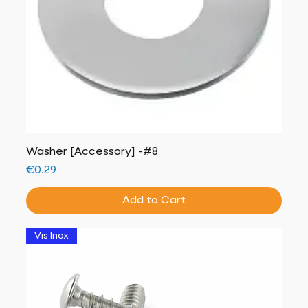
Washer [Accessory] -#8
Price
€0.29
Add to Cart
Vis Inox