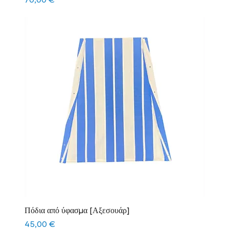
Τιμή
70,00 €
Πόδια από ύφασμα [Αξεσουάρ]
Τιμή
45,00 €