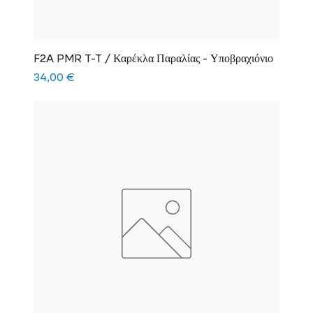
F2A PMR T-T / Καρέκλα Παραλίας - Υποβραχιόνιο
Τιμή
34,00 €