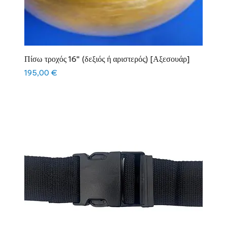
Πίσω τροχός 16" (δεξιός ή αριστερός) [Αξεσουάρ]
Τιμή
195,00 €