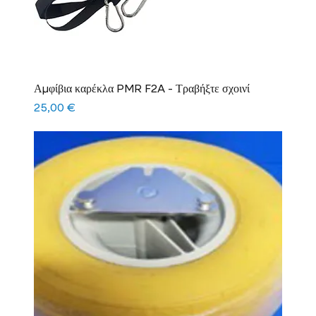
Αμφίβια καρέκλα PMR F2A - Τραβήξτε σχοινί
Τιμή
25,00 €