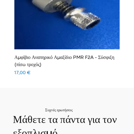
Αμφίβιο Αναπηρικό Αμαξίδιο PMR F2A - Σύσφιξη
(πίσω τροχός)
Τιμή
17,00 €
Συχνές ερωτήσεις
Μάθετε τα πάντα για τον
εξοπλισμό