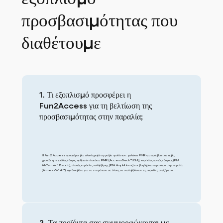
προσβασιμότητας που
διαθέτουμε
1. Τι εξοπλισμό προσφέρει η
Fun2Access για τη βελτίωση της
προσβασιμότητας στην παραλία;
Η Fun 2 Access προσφέρει μια ολοκληρωμένη γκάμα προϊόντων: χαλάκια PMR για πρόσβαση σε άμμο,
γρασίδι ή πετρώδες έδαφος, αρθρωτά πλακάκια PMR (AccessDeck™USA), καρέκλες παντός εδάφους (F2A
All-Terrain ή Beach), πλωτές καρέκλες κολύμβησης (F2A Amphibious) και βοηθήματα περιπάτου στην παραλία
(AccessWalk™), σχεδιασμένα για να επιτρέπουν σε όλους να απολαμβάνουν τις παραλίες ανεξάρτητα.