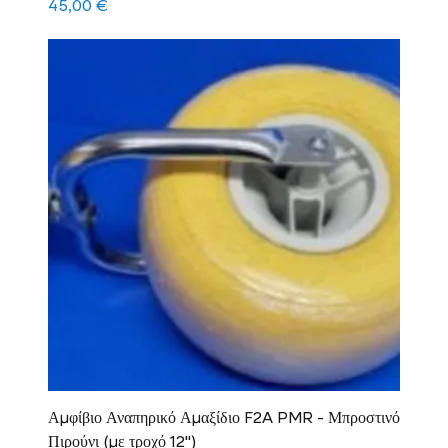
Τιμή
45,00 €
Αμφίβιο Αναπηρικό Αμαξίδιο F2A PMR - Μπροστινό
Πιρούνι (με τροχό 12")