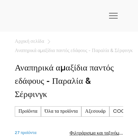
Αρχική σελίδα
Αναπηρικά αμαξίδια παντός εδάφους - Παραλία & Σέρφινγκ
Αναπηρικά αμαξίδια παντός
εδάφους - Παραλία &
Σέρφινγκ
Προϊόντα
Όλα τα προϊόντα
Αξεσουάρ
COCOPATH™
27 προϊόντα
Φιλτράρισμα και ταξινόμηση