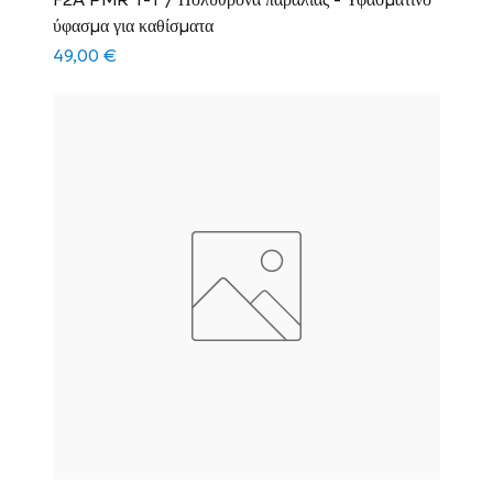
F2A PMR T-T / Πολυθρόνα παραλίας - Υφασμάτινο
ύφασμα για καθίσματα
Τιμή
49,00 €