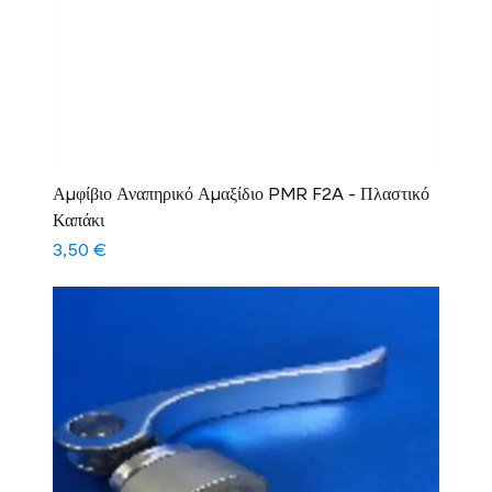
Αμφίβιο Αναπηρικό Αμαξίδιο PMR F2A - Πλαστικό
Καπάκι
Τιμή
3,50 €