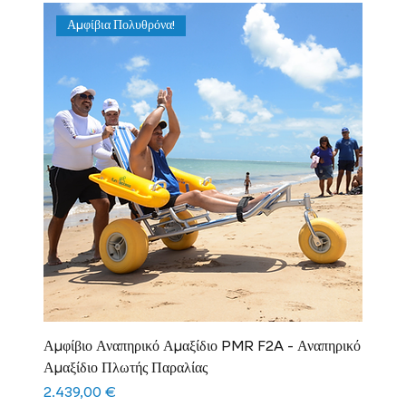
Αμφίβια Πολυθρόνα!
Αμφίβιο Αναπηρικό Αμαξίδιο PMR F2A - Αναπηρικό
Αμαξίδιο Πλωτής Παραλίας
Τιμή
2.439,00 €