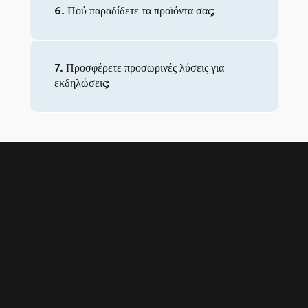
6. Πού παραδίδετε τα προϊόντα σας;
7. Προσφέρετε προσωρινές λύσεις για
εκδηλώσεις;
Τηλ.: +33 6 02 43 93 95
Ηλεκτρονικό ταχυδρομείο:
sales@fun2access.com
SAS FUN 2 ACCESS
Πάρκο Μετρονόμι 3
44800 Σεντ Ερμπλέν - ΓΑΛΛΙΑ
Ιστολόγιο