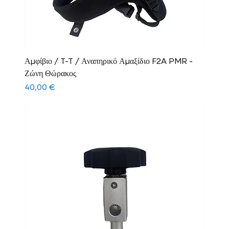
Αμφίβιο / T-T / Αναπηρικό Αμαξίδιο F2A PMR -
Ζώνη Θώρακος
Τιμή
40,00 €