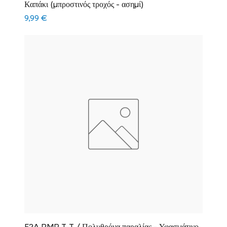
Καπάκι (μπροστινός τροχός - ασημί)
Τιμή
9,99 €