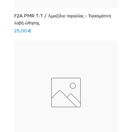
F2A PMR T-T / Αμαξίδιο παραλίας - Υφασμάτινη
λαβή ώθησης
Τιμή
25,00 €