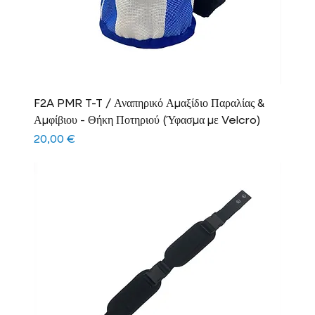
F2A PMR T-T / Αναπηρικό Αμαξίδιο Παραλίας &
Αμφίβιου - Θήκη Ποτηριού (Ύφασμα με Velcro)
Τιμή
20,00 €