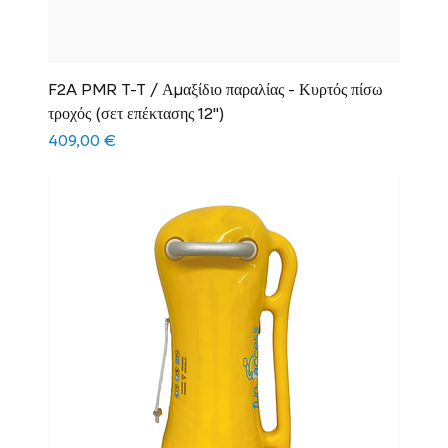
F2A PMR T-T / Αμαξίδιο παραλίας - Κυρτός πίσω
τροχός (σετ επέκτασης 12")
Τιμή
409,00 €