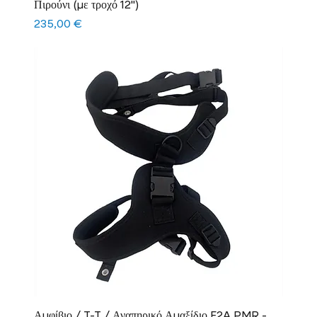
Πιρούνι (με τροχό 12")
Τιμή
235,00 €
Αμφίβιο / T-T / Αναπηρικό Αμαξίδιο F2A PMR -