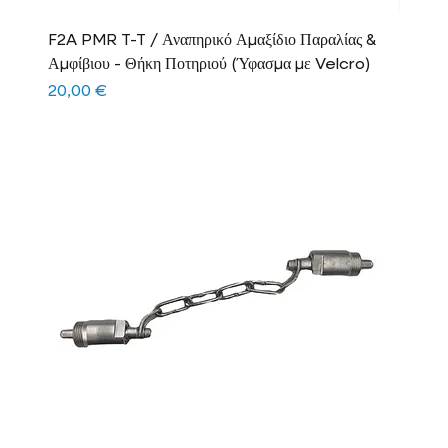
F2A PMR T-T / Αναπηρικό Αμαξίδιο Παραλίας &
Αμφίβιου - Θήκη Ποτηριού (Ύφασμα με Velcro)
Τιμή
20,00 €