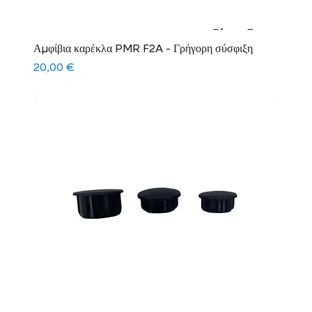
Αμφίβια καρέκλα PMR F2A - Γρήγορη σύσφιξη
Τιμή
20,00 €