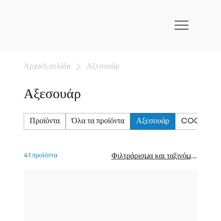
Αρχική σελίδα
Αξεσουάρ
Αξεσουάρ
Προϊόντα
Όλα τα προϊόντα
Αξεσουάρ
COCOPATH™
41 προϊόντα
Φιλτράρισμα και ταξινόμηση