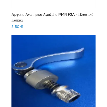
Αμφίβιο Αναπηρικό Αμαξίδιο PMR F2A - Πλαστικό
Καπάκι
Τιμή
3,50 €