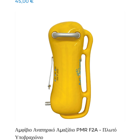
Τιμή
45,00 €
Αμφίβιο Αναπηρικό Αμαξίδιο PMR F2A - Πλωτό
Υποβραχιόνιο