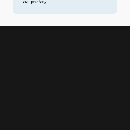
εκδηλώσεις;
Τηλ.: +33 6 02 43 93 95
Ηλεκτρονικό ταχυδρομείο:
sales@fun2access.com
SAS FUN 2 ACCESS
Πάρκο Μετρονόμι 3
44800 Σεντ Ερμπλέν - ΓΑΛΛΙΑ
Ιστολόγιο
Facebook
Κελάδημα
Youtube