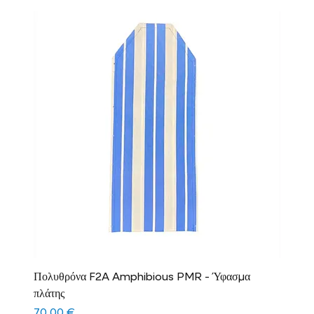
Πολυθρόνα F2A Amphibious PMR - Ύφασμα
πλάτης
Τιμή
70,00 €