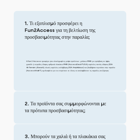
1. Τι εξοπλισμό προσφέρει η
Fun2Access για τη βελτίωση της
προσβασιμότητας στην παραλία;
Η Fun 2 Access προσφέρει μια ολοκληρωμένη γκάμα προϊόντων: χαλάκια PMR για πρόσβαση σε άμμο,
γρασίδι ή πετρώδες έδαφος, αρθρωτά πλακάκια PMR (AccessDeck™USA), καρέκλες παντός εδάφους (F2A
All-Terrain ή Beach), πλωτές καρέκλες κολύμβησης (F2A Amphibious) και βοηθήματα περιπάτου στην παραλία
(AccessWalk™), σχεδιασμένα για να επιτρέπουν σε όλους να απολαμβάνουν τις παραλίες ανεξάρτητα.
2. Τα προϊόντα σας συμμορφώνονται με
τα πρότυπα προσβασιμότητας;
3. Μπορούν τα χαλιά ή τα πλακάκια σας