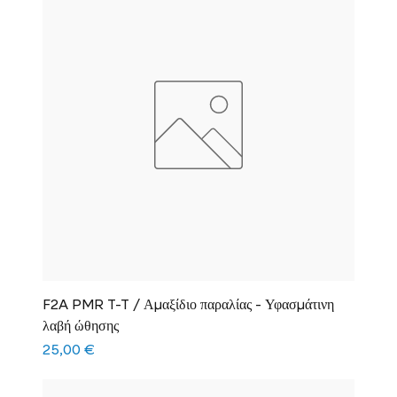
F2A PMR T-T / Αμαξίδιο παραλίας - Υφασμάτινη
λαβή ώθησης
Τιμή
25,00 €