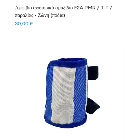
Αμφίβιο αναπηρικό αμαξίδιο F2A PMR / T-T /
παραλίας - Ζώνη (πόδια)
Τιμή
30,00 €