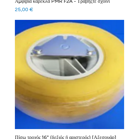
Αμφίβια καρέκλα PMR F2A - Τραβήξτε σχοινί
Τιμή
25,00 €
Πίσω τροχός 16" (δεξιός ή αριστερός) [Αξεσουάρ]