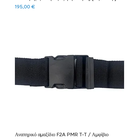
Τιμή
195,00 €
Αναπηρικό αμαξίδιο F2A PMR T-T / Αμφίβιο