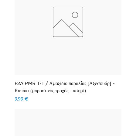
F2A PMR T-T / Αμαξίδιο παραλίας [Αξεσουάρ] -
Καπάκι (μπροστινός τροχός - ασημί)
Τιμή
9,99 €