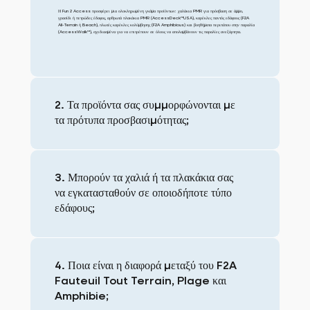
Η Fun 2 Access προσφέρει μια ολοκληρωμένη γκάμα προϊόντων: χαλάκια PMR για πρόσβαση σε άμμο,
γρασίδι ή πετρώδες έδαφος, αρθρωτά πλακάκια PMR (AccessDeck™USA), καρέκλες παντός εδάφους (F2A
All-Terrain ή Beach), πλωτές καρέκλες κολύμβησης (F2A Amphibious) και βοηθήματα περιπάτου στην παραλία
(AccessWalk™), σχεδιασμένα για να επιτρέπουν σε όλους να απολαμβάνουν τις παραλίες ανεξάρτητα.
2. Τα προϊόντα σας συμμορφώνονται με
τα πρότυπα προσβασιμότητας;
3. Μπορούν τα χαλιά ή τα πλακάκια σας
να εγκατασταθούν σε οποιοδήποτε τύπο
εδάφους;
4. Ποια είναι η διαφορά μεταξύ του F2A
Fauteuil Tout Terrain, Plage και
Amphibie;