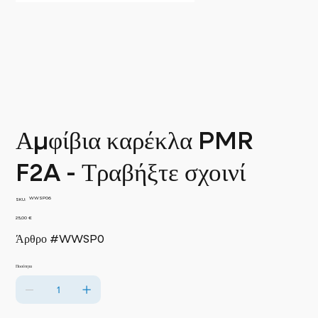
Αμφίβια καρέκλα PMR
F2A - Τραβήξτε σχοινί
SKU
WWSP06
SKU:
WWSP06
Τιμή
25,00 €
Άρθρο #WWSP0
Ποσότητα