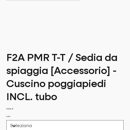
F2A PMR T-T / Sedia da
spiaggia [Accessorio] -
Cuscino poggiapiedi
INCL. tubo
Prezzo
39,00 €
Lato