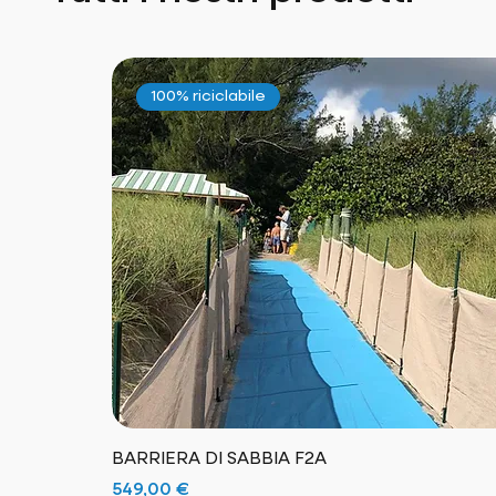
100% riciclabile
BARRIERA DI SABBIA F2A
Prezzo
549,00 €