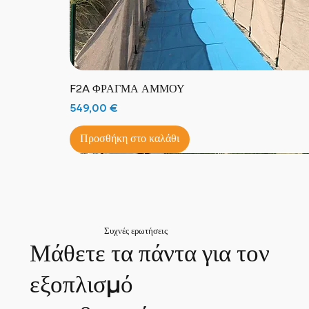
F2A ΦΡΑΓΜΑ ΑΜΜΟΥ
Τιμή
549,00 €
Προσθήκη στο καλάθι
Αμφίβια Πολυθρόνα!
Νέο προϊόν!
100% φυσικό!
*****Excellence Francaise*****
Νέο προϊόν!
Πολυθρόνα παντός εδάφους!
Κατασκευασμένο στη Γαλλία!
Συναρμολογήθηκε και ολοκληρώθηκε στη Γαλλία!
Συχνές ερωτήσεις
Μάθετε τα πάντα για τον
εξοπλισμό