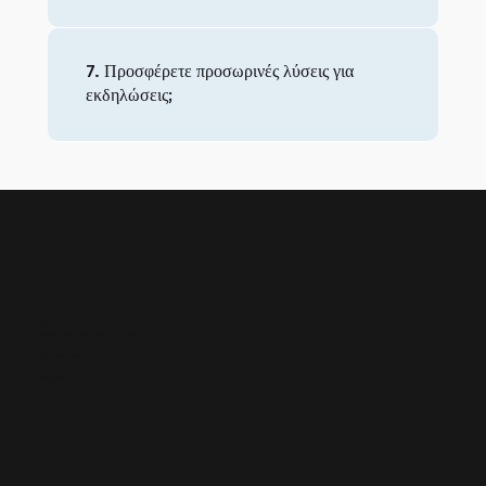
7. Προσφέρετε προσωρινές λύσεις για
εκδηλώσεις;
Τηλ.: +33 6 02 43 93 95
Ηλεκτρονικό ταχυδρομείο:
sales@fun2access.com
SAS FUN 2 ACCESS
Πάρκο Μετρονόμι 3
44800 Σεντ Ερμπλέν - ΓΑΛΛΙΑ
Ιστολόγιο