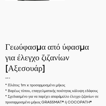
Γεωύφασμα από ύφασμα
για έλεγχο ζιζανίων
[Αξεσουάρ]
Τιμή
0,98 €
* Πλάτος: 1m x προσαρμοσμένο μήκος
* Βαρέως τύπου, επαγγελματικής ποιότητας κάλυψη εδάφους
* Σχεδιασμένο για να παρέχει απαράμιλλο έλεγχο ζιζανίων σε
προσαρμοσμένο μήκος GRASSMAT® ή COCOPATH®