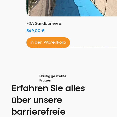
F2A Sandbarriere
Preis
549,00 €
In den Warenkorb
Amphibischer Sessel!
Neues Produkt!
100 % natürlich!
*****Excellence Francaise*****
Neues Produkt!
All-Terrain-Stuhl!
Hergestellt in Frankreich!
In Frankreich zusammengebaut und fertiggest
Häufig gestellte
Fragen
Erfahren Sie alles
über unsere
barrierefreie