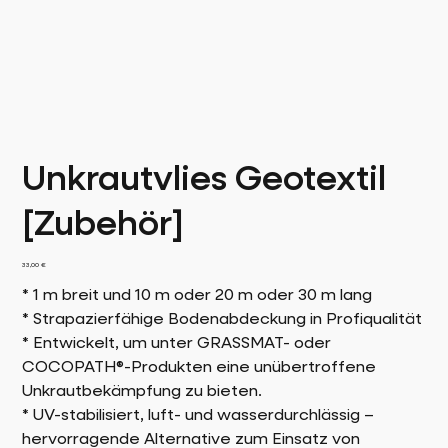
Unkrautvlies Geotextil
[Zubehör]
Preis
33,00 €
* 1 m breit und 10 m oder 20 m oder 30 m lang
* Strapazierfähige Bodenabdeckung in Profiqualität
* Entwickelt, um unter GRASSMAT- oder
COCOPATH®-Produkten eine unübertroffene
Unkrautbekämpfung zu bieten.
* UV-stabilisiert, luft- und wasserdurchlässig –
hervorragende Alternative zum Einsatz von