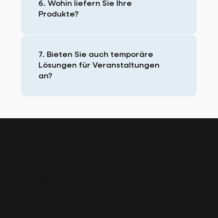
6. Wohin liefern Sie Ihre
Produkte?
7. Bieten Sie auch temporäre
Lösungen für Veranstaltungen
an?
Tel: +33 6 02 43 93 95
E-Mail:
sales@fun2access.com
SAS FUN 2 ZUGANG
Metronomy Park 3
44800 St. Herblain - FRANKREICH
Der Blog